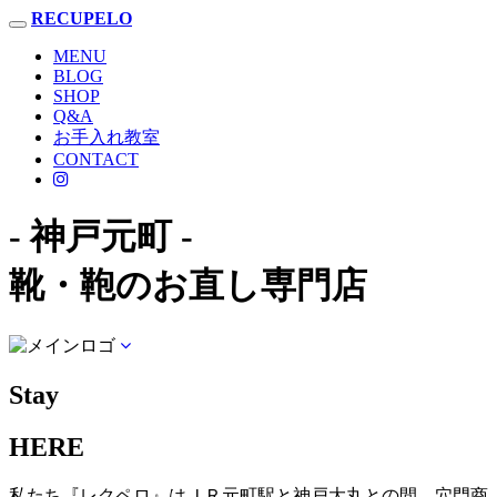
RECUPELO
Toggle
navigation
MENU
BLOG
SHOP
Q&A
お手入れ教室
CONTACT
- 神戸元町 -
靴・鞄のお直し専門店
Stay
HERE
私たち『レクペロ』はＪＲ元町駅と神戸大丸との間、穴門商