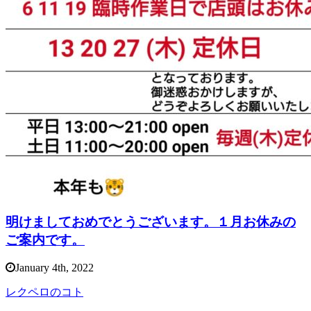
明けましておめでとうございます。１月お休みの
ご案内です。
January 4th, 2022
レクペロのコト