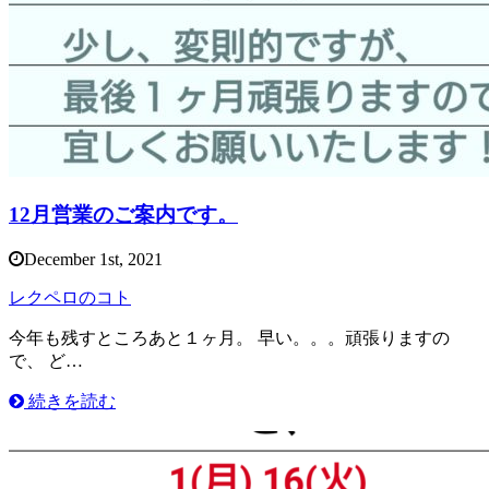
12月営業のご案内です。
December 1st, 2021
レクペロのコト
今年も残すところあと１ヶ月。 早い。。。頑張りますの
で、 ど…
続きを読む