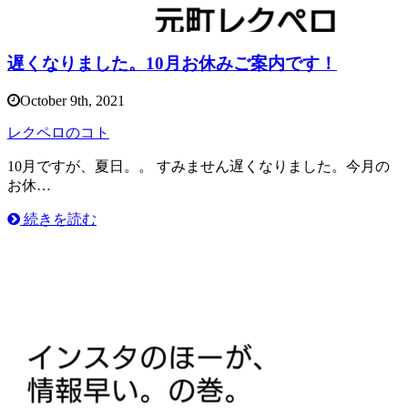
遅くなりました。10月お休みご案内です！
October 9th, 2021
レクペロのコト
10月ですが、夏日。。 すみません遅くなりました。今月の
お休…
続きを読む