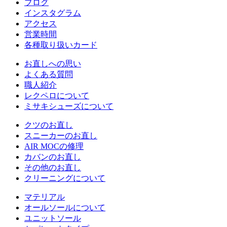
ブログ
インスタグラム
アクセス
営業時間
各種取り扱いカード
お直しへの思い
よくある質問
職人紹介
レクペロについて
ミサキシューズについて
クツのお直し
スニーカーのお直し
AIR MOCの修理
カバンのお直し
その他のお直し
クリーニングについて
マテリアル
オールソールについて
ユニットソール