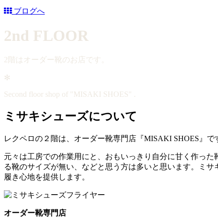
ブログへ
2nd FLOOR
2階はオーダー靴のお店です。
✻
Second floor shop of "MISAKI SHOES" .
ミサキシューズについて
レクペロの２階は、オーダー靴専門店『MISAKI SHOES』で
元々は工房での作業用にと、おもいっきり自分に甘く作った
る靴のサイズが無い、などと思う方は多いと思います。ミサ
履き心地を提供します。
オーダー靴専門店