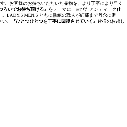
です。お客様のお持ちいただいた品物を、より丁寧により早く
つろいでお待ち頂ける』
をテーマに、古びたアンティーク什
DY,S MEN,S ともに熟練の職人が細部まで丹念に調
さい。
『ひとつひとつを丁寧に回復させていく』
皆様のお越し