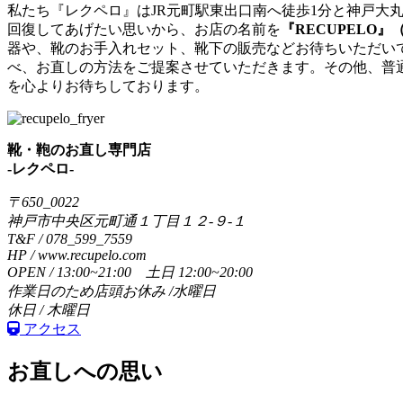
私たち『レクペロ』はJR元町駅東出口南へ徒歩1分と神戸大
回復してあげたい思いから、お店の名前を
『RECUPELO』
器や、靴のお手入れセット、靴下の販売などお待ちいただいてい
べ、お直しの方法をご提案させていただきます。その他、普
を心よりお待ちしております。
靴・鞄のお直し専門店
-レクペロ-
〒650_0022
神戸市中央区元町通１丁目１２-９-１
T&F / 078_599_7559
HP / www.recupelo.com
OPEN / 13:00~21:00 土日 12:00~20:00
作業日のため店頭お休み /水曜日
休日 / 木曜日
アクセス
お直しへの思い