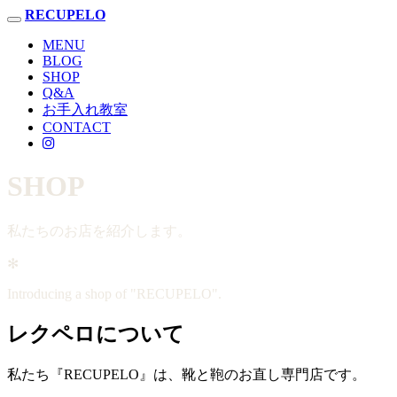
RECUPELO
Toggle
navigation
MENU
BLOG
SHOP
Q&A
お手入れ教室
CONTACT
SHOP
私たちのお店を紹介します。
✻
Introducing a shop of "RECUPELO".
レクペロについて
私たち『RECUPELO』は、靴と鞄のお直し専門店です。