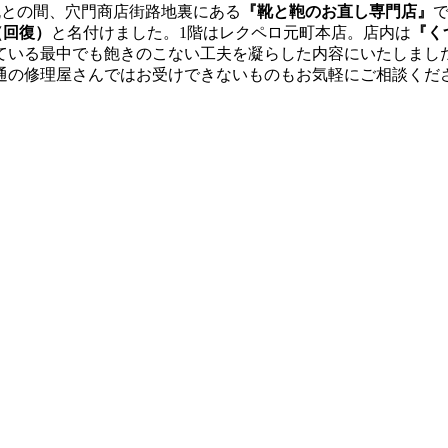
丸との間、穴門商店街路地裏にある
『靴と鞄のお直し専門店』
（回復）
と名付けました。1階はレクペロ元町本店。店内は
『く
る最中でも飽きのこない工夫を凝らした内容にいたしました。LA
通の修理屋さんではお受けできないものもお気軽にご相談くだ